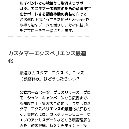
ルイベントでの戦略
から
物流
までサポート
可能。
カスタマーの購買のための意思決定
をサポートする顧客体験の実装
に向けて、
約15年以上携わってきた知見とAmazonで
取得可能なデータを活かし、分析に基づい
たアプローチを一緒に考えます。
カスタマーエクスペリエンス最適
化
最適なカスタマーエクスペリエンス
（顧客体験）はどうしたらいい？
公式ホームページ
、
プレスリリース
、
プロ
A
モーション・キャンペーン
から
広告
まで、
認知度向上・集客のためには、まずは
カス
タマーエクスペリエンスの最適化
が肝心で
す。具体的には、カスタマーレビュー、ウ
ェブのアクセスデータなどから顧客理解を
深め、顧客導線、各タッチポイント（接