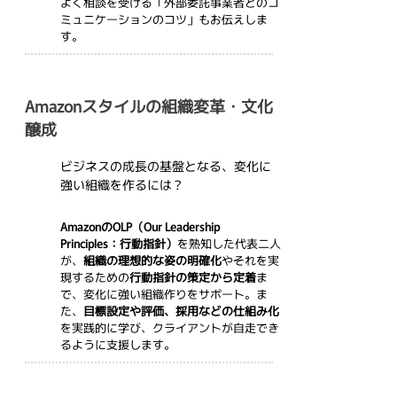
よく相談を受ける「外部委託事業者とのコ
ミュニケーションのコツ」もお伝えしま
す。
Amazonスタイルの組織変革・文化
醸成
ビジネスの成長の基盤となる、変化に
強い組織を作るには？
AmazonのOLP（Our Leadership 
A
Principles：行動指針）
を熟知した代表二人
が、
組織の理想的な姿の明確化
やそれを実
現するための
行動指針の策定から定着
ま
で、変化に強い組織作りをサポート。ま
た、
目標設定や評価、採用などの仕組み化
を実践的に学び、クライアントが自走でき
るように支援します。