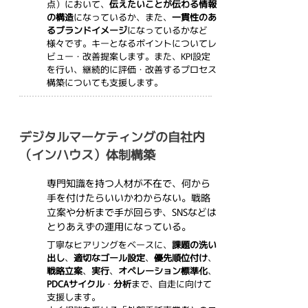
点）において、
伝えたいことが伝わる情報
の構造
になっているか、また、
一貫性のあ
るブランドイメージ
になっているかなど
様々です。キーとなるポイントについてレ
ビュー・改善提案します。また、KPI設定
を行い、継続的に評価・改善するプロセス
構築についても支援します。
デジタルマーケティングの自社内
（インハウス）体制構築
専門知識を持つ人材が不在で、何から
手を付けたらいいかわからない。戦略
立案や分析まで手が回らず、SNSなどは
とりあえずの運用になっている。
丁寧なヒアリングをベースに、
課題の洗い
A
出し
、
適切なゴール設定
、
優先順位付け
、
戦略立案
、
実行
、
オペレーション標準化
、
PDCAサイクル
・
分析
まで、自走に向けて
支援します。