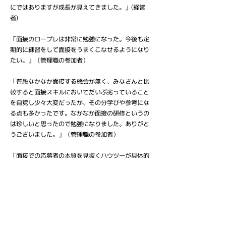
にではありますが成長が見えてきました。」(経営
者)
「面接のロープレは非常に勉強になった。今後も定
期的に練習をして面接をうまくこなせるようになり
たい。」（管理職の参加者）
「普段なかなか面接する機会が無く、みなさんと比
較すると面接スキルにおいてだいぶ劣っていること
を自覚し少々大変だったが、その分学びや参考にな
る点も多かったです。なかなか面接の研修というの
は珍しいと思ったので勉強になりました。ありがと
うございました。」（管理職の参加者）
「面接での応募者の本質を見抜くハウツーが具体的
に提示されたので次回の面接時にぜひ活用したいと
思った。(中略) 確かに限られた時間で企業文化への
適合度をチェックしなければならない時には質問の
取捨選択をすべきであって、必ずしも面接のテンプ
レにとらわれる必要はないのだなと感じた。」（管
理職の参加者）