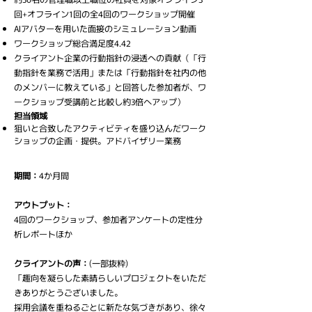
回+オフライン1回の全4回のワークショップ開催
AIアバターを用いた面接のシミュレーション動画
ワークショップ総合満足度4.42
クライアント企業の行動指針の浸透への貢献（「行
動指針を業務で活用」または「行動指針を社内の他
のメンバーに教えている」と回答した参加者が、ワ
ークショップ受講前と比較し約3倍へアップ）
担当領域
狙いと合致したアクティビティを盛り込んだワーク
ショップの企画・提供。アドバイザリー業務
期間：
4か月間
アウトプット：
4回のワークショップ、参加者アンケートの定性分
析レポートほか
クライアントの声：
(一部抜粋)
「趣向を凝らした素晴らしいプロジェクトをいただ
きありがとうございました。
採用会議を重ねるごとに新たな気づきがあり、徐々