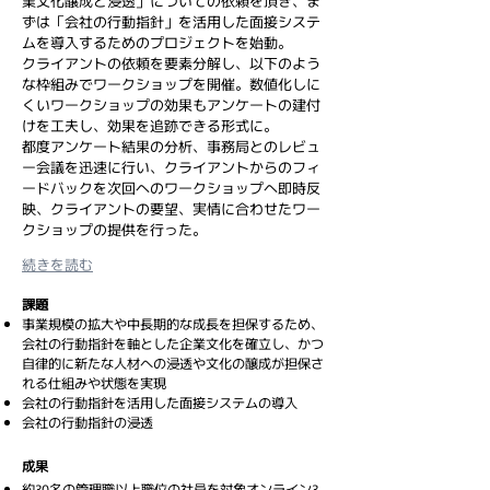
業文化醸成と浸透」についての依頼を頂き、ま
ずは「会社の行動指針」を活用した面接システ
ムを導入するためのプロジェクトを始動。
クライアントの依頼を要素分解し、以下のよう
な枠組みでワークショップを開催。数値化しに
くいワークショップの効果もアンケートの建付
けを工夫し、効果を追跡できる形式に。
都度アンケート結果の分析、事務局とのレビュ
ー会議を迅速に行い、クライアントからのフィ
ードバックを次回へのワークショップへ即時反
映、クライアントの要望、実情に合わせたワー
クショップの提供を行った。
続きを読む
課題
事業規模の拡大や中長期的な成長を担保するため、
会社の行動指針を軸とした企業文化を確立し、かつ
自律的に新たな人材への浸透や文化の醸成が担保さ
れる仕組みや状態を実現
会社の行動指針を活用した面接システムの導入
会社の行動指針の浸透
成果
約30名の管理職以上職位の社員を対象オンライン3